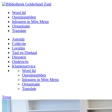
Word lid
Openingstijden
Inloggen in Mijn Menu
Organisatie
Translate
Agenda
Collectie
Leestips
Taal en Digitaal
Diensten
Onderwijs
Klantenservice
Word lid
Openingstijden
Inloggen in Mijn Menu
Organisatie
Translate
Terug