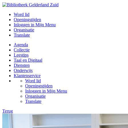
Word lid
Openingstijden
Inloggen in Mijn Menu
Organisatie
Translate
Agenda
Collectie
Leestips
Taal en Digitaal
Diensten
Onderwijs
Klantenservice
Word lid
Openingstijden
Inloggen in Mijn Menu
Organisatie
Translate
Terug