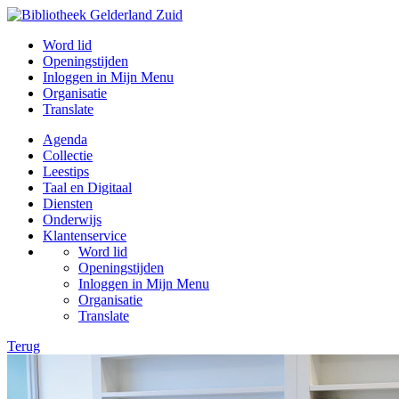
Word lid
Openingstijden
Inloggen in Mijn Menu
Organisatie
Translate
Agenda
Collectie
Leestips
Taal en Digitaal
Diensten
Onderwijs
Klantenservice
Word lid
Openingstijden
Inloggen in Mijn Menu
Organisatie
Translate
Terug