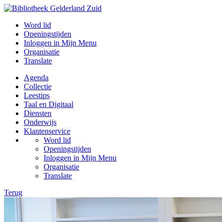
Word lid
Openingstijden
Inloggen in Mijn Menu
Organisatie
Translate
Agenda
Collectie
Leestips
Taal en Digitaal
Diensten
Onderwijs
Klantenservice
Word lid
Openingstijden
Inloggen in Mijn Menu
Organisatie
Translate
Terug