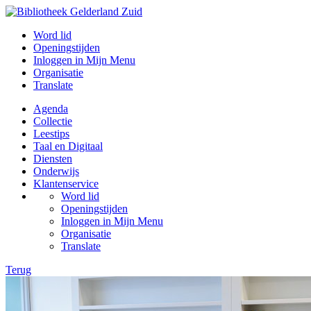
Word lid
Openingstijden
Inloggen in Mijn Menu
Organisatie
Translate
Agenda
Collectie
Leestips
Taal en Digitaal
Diensten
Onderwijs
Klantenservice
Word lid
Openingstijden
Inloggen in Mijn Menu
Organisatie
Translate
Terug