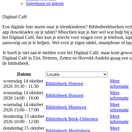
Spreekuur en inloop
Digitaal Café
Een digitale foto sturen naar je kleinkinderen? Bibliotheekboeken ver
app downloaden op je tablet? Misschien kun je hier wel wat hulp bij 
het Digitaal Café, hier kun je terecht voor vragen over je telefoon, lapt
aanwezig om je te helpen. Wel even je eigen tablet, smartphone of l
Je hoeft je niet aan te melden voor het Digitaal Café, maar kunt gew
Digitaal Café in Elst, Heteren, Zetten en Herveld-Andelst graag een 
de bibliotheek.
Datum
woensdag 14 oktober
Meer
Bibliotheek Heteren
2026 10:30 - 11:30
informatie
woensdag 14 oktober
Meer
Bibliotheek Huissen
2026 14:00 - 16:00
informatie
woensdag 14 oktober
Meer
Bibliotheek Muntweg
2026 15:00 - 17:00
informatie
donderdag 15 oktober
Meer
Bibliotheek Beek-Ubbergen
2026 10:00 - 12:00
informatie
donderdag 15 oktober
Meer
Bibliotheek Mariënburg