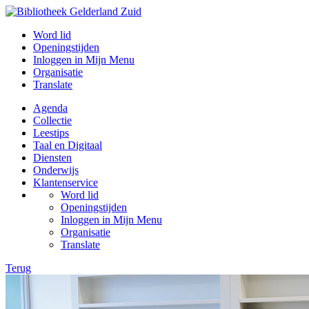
Word lid
Openingstijden
Inloggen in Mijn Menu
Organisatie
Translate
Agenda
Collectie
Leestips
Taal en Digitaal
Diensten
Onderwijs
Klantenservice
Word lid
Openingstijden
Inloggen in Mijn Menu
Organisatie
Translate
Terug