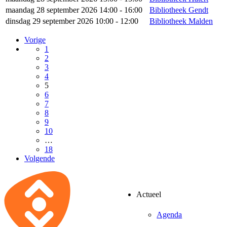
maandag 28 september 2026 14:00 - 16:00
Bibliotheek Gendt
dinsdag 29 september 2026 10:00 - 12:00
Bibliotheek Malden
Vorige
1
2
3
4
5
6
7
8
9
10
…
18
Volgende
Actueel
Agenda