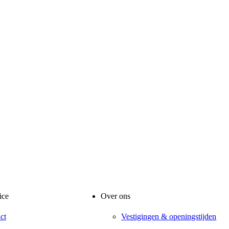
ice
Over ons
ct
Vestigingen & openingstijden