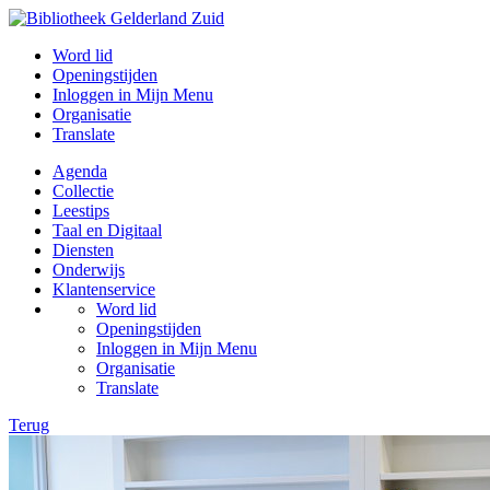
Word lid
Openingstijden
Inloggen in Mijn Menu
Organisatie
Translate
Agenda
Collectie
Leestips
Taal en Digitaal
Diensten
Onderwijs
Klantenservice
Word lid
Openingstijden
Inloggen in Mijn Menu
Organisatie
Translate
Terug