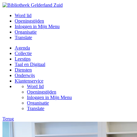
Word lid
Openingstijden
Inloggen in Mijn Menu
Organisatie
Translate
Agenda
Collectie
Leestips
Taal en Digitaal
Diensten
Onderwijs
Klantenservice
Word lid
Openingstijden
Inloggen in Mijn Menu
Organisatie
Translate
Terug