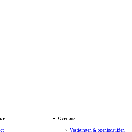
ice
Over ons
ct
Vestigingen & openingstijden