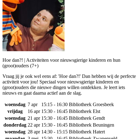
Hoe dan?! | Activiteiten voor nieuwsgierige kinderen en hun
(groot)ouders (7+)
Vraag jij je ook wel eens af: 'Hoe dan?!' Dan hebben wij de perfecte
activiteit voor jou! Speciaal voor nieuwsgierige kinderen en
(groot)ouders die nieuwe dingen willen ontdekken. Je leert iets
nieuws en gaat daarna actief aan de slag.
woensdag
7 apr
15:15 - 16:30
Bibliotheek Groesbeek
vrijdag
16 apr
15:30 - 16:45
Bibliotheek Elst
woensdag
21 apr
15:30 - 16:45
Bibliotheek Gendt
donderdag
22 apr
15:30 - 16:45
Bibliotheek Beuningen
woensdag
28 apr
14:30 - 15:15
Bibliotheek Hatert
maandag
3 mei
15:30 - 16:45
Bibliotheek Zwanenveld