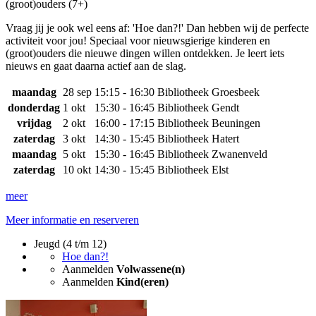
(groot)ouders (7+)
Vraag jij je ook wel eens af: 'Hoe dan?!' Dan hebben wij de perfecte
activiteit voor jou! Speciaal voor nieuwsgierige kinderen en
(groot)ouders die nieuwe dingen willen ontdekken. Je leert iets
nieuws en gaat daarna actief aan de slag.
maandag
28 sep
15:15 - 16:30
Bibliotheek Groesbeek
donderdag
1 okt
15:30 - 16:45
Bibliotheek Gendt
vrijdag
2 okt
16:00 - 17:15
Bibliotheek Beuningen
zaterdag
3 okt
14:30 - 15:45
Bibliotheek Hatert
maandag
5 okt
15:30 - 16:45
Bibliotheek Zwanenveld
zaterdag
10 okt
14:30 - 15:45
Bibliotheek Elst
meer
Meer informatie en reserveren
Jeugd (4 t/m 12)
Hoe dan?!
Aanmelden
Volwassene(n)
Aanmelden
Kind(eren)