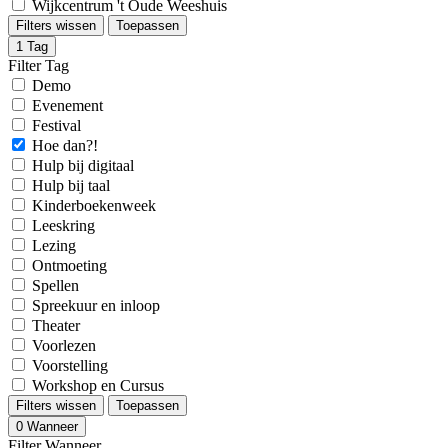
Wijkcentrum 't Oude Weeshuis
Filters wissen
Toepassen
1
Tag
Filter Tag
Demo
Evenement
Festival
Hoe dan?!
Hulp bij digitaal
Hulp bij taal
Kinderboekenweek
Leeskring
Lezing
Ontmoeting
Spellen
Spreekuur en inloop
Theater
Voorlezen
Voorstelling
Workshop en Cursus
Filters wissen
Toepassen
0
Wanneer
Filter Wanneer