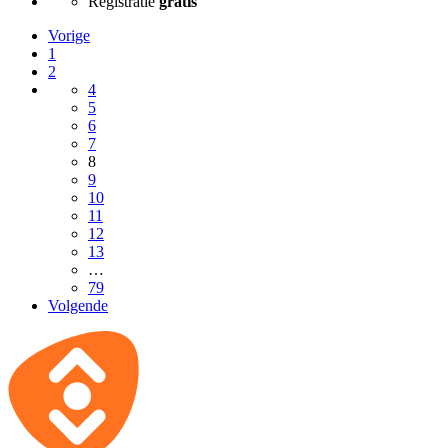
Registratie
gratis
Vorige
1
2
4
5
6
7
8
9
10
11
12
13
…
79
Volgende