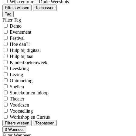
Wijkcentrum 't Oude Weeshuis
Filters wissen
Toepassen
Tag
Filter Tag
Demo
Evenement
Festival
Hoe dan?!
Hulp bij digitaal
Hulp bij taal
Kinderboekenweek
Leeskring
Lezing
Ontmoeting
Spellen
Spreekuur en inloop
Theater
Voorlezen
Voorstelling
Workshop en Cursus
Filters wissen
Toepassen
0
Wanneer
Filter Wanneer