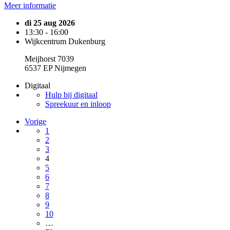
Meer informatie
di 25 aug 2026
13:30 - 16:00
Wijkcentrum Dukenburg
Meijhorst 7039
6537 EP Nijmegen
Digitaal
Hulp bij digitaal
Spreekuur en inloop
Vorige
1
2
3
4
5
6
7
8
9
10
…