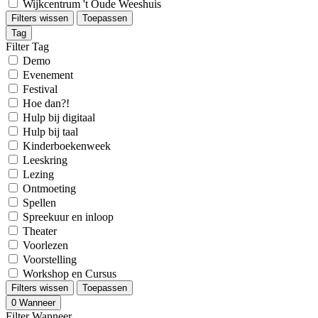
Wijkcentrum 't Oude Weeshuis
Filters wissen
Toepassen
Tag
Filter Tag
Demo
Evenement
Festival
Hoe dan?!
Hulp bij digitaal
Hulp bij taal
Kinderboekenweek
Leeskring
Lezing
Ontmoeting
Spellen
Spreekuur en inloop
Theater
Voorlezen
Voorstelling
Workshop en Cursus
Filters wissen
Toepassen
0
Wanneer
Filter Wanneer