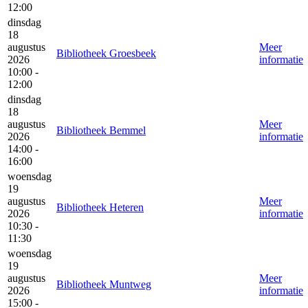
12:00
dinsdag
18
augustus
Meer
Bibliotheek Groesbeek
2026
informatie
10:00 -
12:00
dinsdag
18
augustus
Meer
Bibliotheek Bemmel
2026
informatie
14:00 -
16:00
woensdag
19
augustus
Meer
Bibliotheek Heteren
2026
informatie
10:30 -
11:30
woensdag
19
augustus
Meer
Bibliotheek Muntweg
2026
informatie
15:00 -