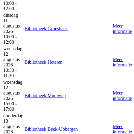
10:00 -
12:00
dinsdag
11
augustus
Meer
Bibliotheek Groesbeek
2026
informatie
10:00 -
12:00
woensdag
12
augustus
Meer
Bibliotheek Heteren
2026
informatie
10:30 -
11:30
woensdag
12
augustus
Meer
Bibliotheek Muntweg
2026
informatie
15:00 -
17:00
donderdag
13
augustus
Meer
Bibliotheek Beek-Ubbergen
2026
informatie