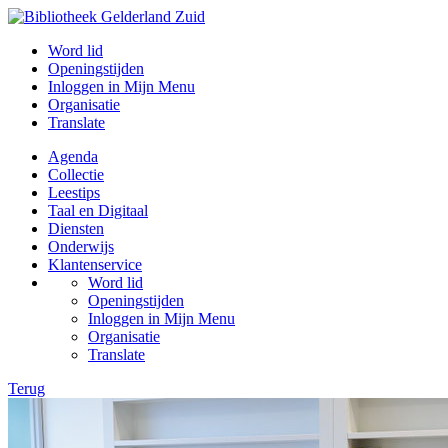
Word lid
Openingstijden
Inloggen in Mijn Menu
Organisatie
Translate
Agenda
Collectie
Leestips
Taal en Digitaal
Diensten
Onderwijs
Klantenservice
Word lid
Openingstijden
Inloggen in Mijn Menu
Organisatie
Translate
Terug