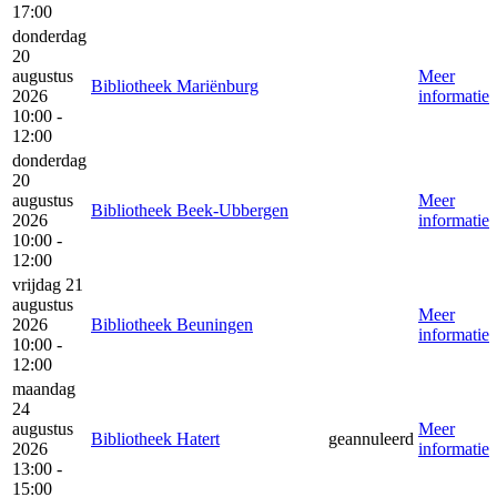
17:00
donderdag
20
augustus
Meer
Bibliotheek Mariënburg
2026
informatie
10:00 -
12:00
donderdag
20
augustus
Meer
Bibliotheek Beek-Ubbergen
2026
informatie
10:00 -
12:00
vrijdag 21
augustus
Meer
2026
Bibliotheek Beuningen
informatie
10:00 -
12:00
maandag
24
augustus
Meer
Bibliotheek Hatert
geannuleerd
2026
informatie
13:00 -
15:00