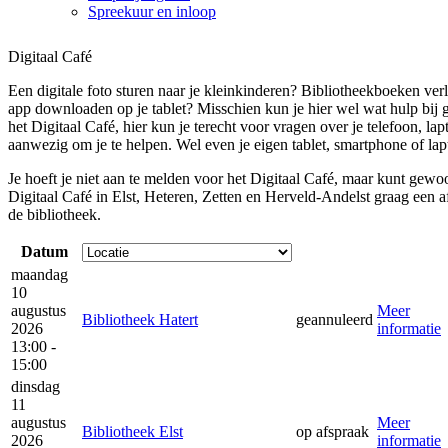
Spreekuur en inloop
Digitaal Café
Een digitale foto sturen naar je kleinkinderen? Bibliotheekboeken ver
app downloaden op je tablet? Misschien kun je hier wel wat hulp bij 
het Digitaal Café, hier kun je terecht voor vragen over je telefoon, lapt
aanwezig om je te helpen. Wel even je eigen tablet, smartphone of l
Je hoeft je niet aan te melden voor het Digitaal Café, maar kunt gew
Digitaal Café in Elst, Heteren, Zetten en Herveld-Andelst graag een 
de bibliotheek.
Datum
maandag
10
augustus
Meer
Bibliotheek Hatert
geannuleerd
2026
informatie
13:00 -
15:00
dinsdag
11
augustus
Meer
Bibliotheek Elst
op afspraak
2026
informatie