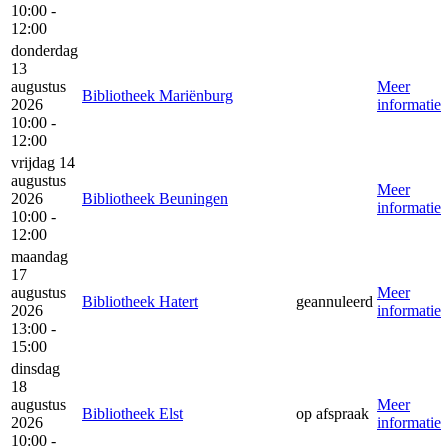
10:00 -
12:00
donderdag
13
augustus
Meer
Bibliotheek Mariënburg
2026
informatie
10:00 -
12:00
vrijdag 14
augustus
Meer
2026
Bibliotheek Beuningen
informatie
10:00 -
12:00
maandag
17
augustus
Meer
Bibliotheek Hatert
geannuleerd
2026
informatie
13:00 -
15:00
dinsdag
18
augustus
Meer
Bibliotheek Elst
op afspraak
2026
informatie
10:00 -