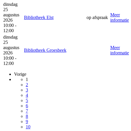
dinsdag
25
augustus
Meer
Bibliotheek Elst
op afspraak
2026
informatie
10:00 -
12:00
dinsdag
25
augustus
Meer
Bibliotheek Groesbeek
2026
informatie
10:00 -
12:00
Vorige
1
2
3
4
5
6
7
8
9
10