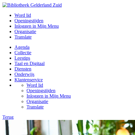
Word lid
Openingstijden
Inloggen in Mijn Menu
Organisatie
Translate
Agenda
Collectie
Leestips
Taal en Digitaal
Diensten
Onderwijs
Klantenservice
Word lid
Openingstijden
Inloggen in Mijn Menu
Organisatie
Translate
Terug