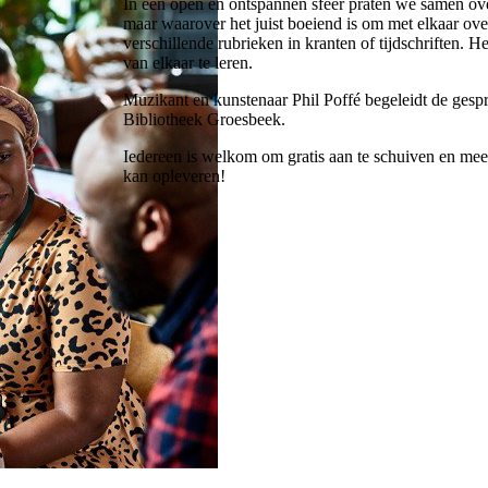
In een open en ontspannen sfeer praten we samen ove
maar waarover het juist boeiend is om met elkaar ov
verschillende rubrieken in kranten of tijdschriften. He
van elkaar te leren.
Muzikant en kunstenaar Phil Poffé begeleidt de gesp
Bibliotheek Groesbeek.
Iedereen is welkom om gratis aan te schuiven en mee
kan opleveren!