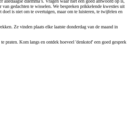
r alledaagse dilemma’s. Vragen waar niet één goed antwoord op is,
er van gedachten te wisselen. We bespreken prikkelende kwesties uit
t doel is niet om te overtuigen, maar om te luisteren, te twijfelen en
rekken. Ze vinden plaats elke laatste donderdag van de maand in
 te praten. Kom langs en ontdek hoeveel 'denkstof' een goed gesprek