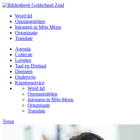
Word lid
Openingstijden
Inloggen in Mijn Menu
Organisatie
Translate
Agenda
Collectie
Leestips
Taal en Digitaal
Diensten
Onderwijs
Klantenservice
Word lid
Openingstijden
Inloggen in Mijn Menu
Organisatie
Translate
Terug