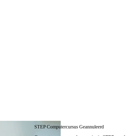
STEP Computercursus
Geannuleerd