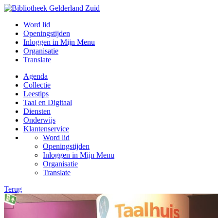
Word lid
Openingstijden
Inloggen in Mijn Menu
Organisatie
Translate
Agenda
Collectie
Leestips
Taal en Digitaal
Diensten
Onderwijs
Klantenservice
Word lid
Openingstijden
Inloggen in Mijn Menu
Organisatie
Translate
Terug