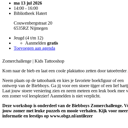
ma 13 jul 2026
14:00 - 16:00
Bibliotheek Hatert
Couwenbergstraat 20
6535RZ Nijmegen
Jeugd (4 t/m 12)
Aanmelden
gratis
Toevoegen aan agenda
Zomerchallenge | Kids Tattooshop
Kom naar de bieb en laat een coole plaktattoo zetten door tatoeëerder
Neem plaats op de tattoobank en kies je favoriete boekfiguur of een
ontwerp van de Biebboys. Ga jij voor een stoere tijger of een lief hart
Laat jouw stoere versiering zien en neem meteen een leuk boek mee 
een zomer vol leesplezier! ️Aanmelden is niet verplicht.
Deze workshop is onderdeel van de Biebboys Zomerchallenge. V
jouw zomer met leuke puzzels en mooie verhalen. Kijk voor meer
informatie en leestips op www.obgz.nl/antilezer