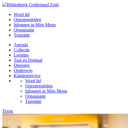
Word lid
Openingstijden
Inloggen in Mijn Menu
Organisatie
Translate
Agenda
Collectie
Leestips
Taal en Digitaal
Diensten
Onderwijs
Klantenservice
Word lid
Openingstijden
Inloggen in Mijn Menu
Organisatie
Translate
Terug