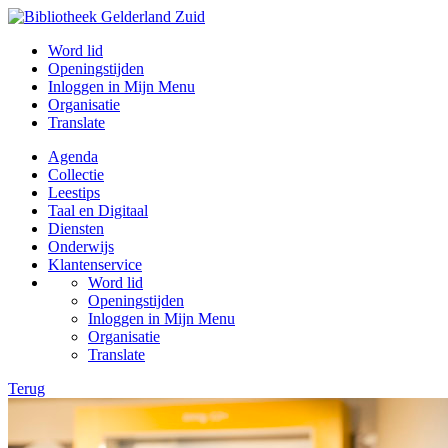
Word lid
Openingstijden
Inloggen in Mijn Menu
Organisatie
Translate
Agenda
Collectie
Leestips
Taal en Digitaal
Diensten
Onderwijs
Klantenservice
Word lid
Openingstijden
Inloggen in Mijn Menu
Organisatie
Translate
Terug