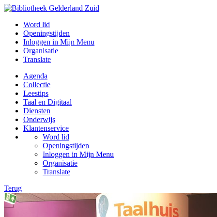
Word lid
Openingstijden
Inloggen in Mijn Menu
Organisatie
Translate
Agenda
Collectie
Leestips
Taal en Digitaal
Diensten
Onderwijs
Klantenservice
Word lid
Openingstijden
Inloggen in Mijn Menu
Organisatie
Translate
Terug