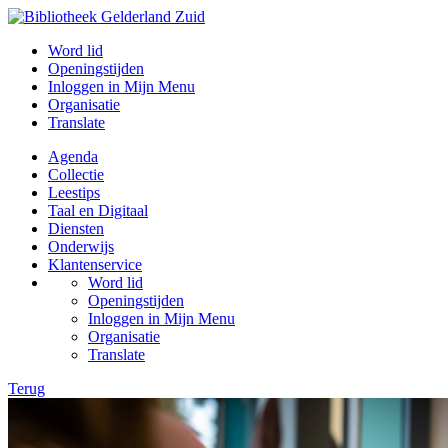
Word lid
Openingstijden
Inloggen in Mijn Menu
Organisatie
Translate
Agenda
Collectie
Leestips
Taal en Digitaal
Diensten
Onderwijs
Klantenservice
Word lid
Openingstijden
Inloggen in Mijn Menu
Organisatie
Translate
Terug