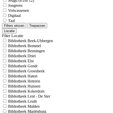
Jeugd (4 t/m 12)
Jongeren
Volwassenen
Digitaal
Taal
Filters wissen
Toepassen
Locatie
Filter Locatie
Bibliotheek Beek-Ubbergen
Bibliotheek Bemmel
Bibliotheek Beuningen
Bibliotheek Driel
Bibliotheek Elst
Bibliotheek Gendt
Bibliotheek Groesbeek
Bibliotheek Hatert
Bibliotheek Heteren
Bibliotheek Huissen
Bibliotheek Kekerdom
Bibliotheek Lent - De Ster
Bibliotheek Leuth
Bibliotheek Malden
Bibliotheek Mariënburg