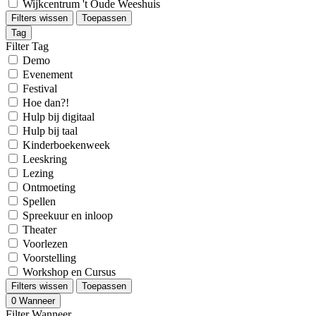
Wijkcentrum 't Oude Weeshuis
Filters wissen
Toepassen
Tag
Filter Tag
Demo
Evenement
Festival
Hoe dan?!
Hulp bij digitaal
Hulp bij taal
Kinderboekenweek
Leeskring
Lezing
Ontmoeting
Spellen
Spreekuur en inloop
Theater
Voorlezen
Voorstelling
Workshop en Cursus
Filters wissen
Toepassen
0
Wanneer
Filter Wanneer