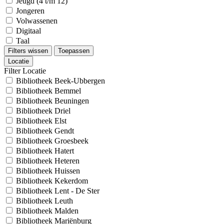
Jeugd (4 t/m 12)
Jongeren
Volwassenen
Digitaal
Taal
Filters wissen
Toepassen
Locatie
Filter Locatie
Bibliotheek Beek-Ubbergen
Bibliotheek Bemmel
Bibliotheek Beuningen
Bibliotheek Driel
Bibliotheek Elst
Bibliotheek Gendt
Bibliotheek Groesbeek
Bibliotheek Hatert
Bibliotheek Heteren
Bibliotheek Huissen
Bibliotheek Kekerdom
Bibliotheek Lent - De Ster
Bibliotheek Leuth
Bibliotheek Malden
Bibliotheek Mariënburg