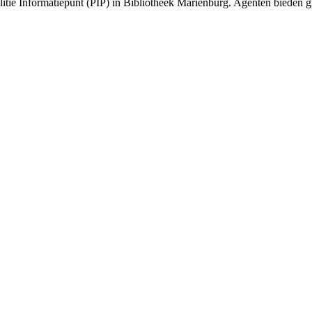
olitie Informatiepunt (PIP) in Bibliotheek Mariënburg. Agenten bieden gr