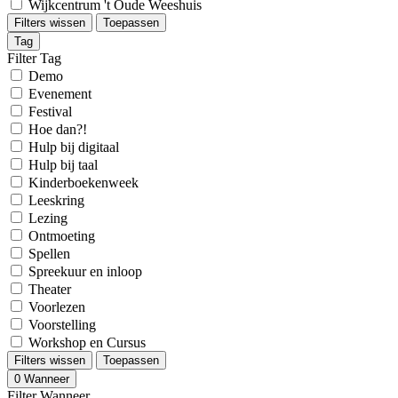
Wijkcentrum 't Oude Weeshuis
Filters wissen
Toepassen
Tag
Filter Tag
Demo
Evenement
Festival
Hoe dan?!
Hulp bij digitaal
Hulp bij taal
Kinderboekenweek
Leeskring
Lezing
Ontmoeting
Spellen
Spreekuur en inloop
Theater
Voorlezen
Voorstelling
Workshop en Cursus
Filters wissen
Toepassen
0
Wanneer
Filter Wanneer