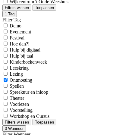
Wijkcentrum 't Oude Weeshuis
Filters wissen
Toepassen
1
Tag
Filter Tag
Demo
Evenement
Festival
Hoe dan?!
Hulp bij digitaal
Hulp bij taal
Kinderboekenweek
Leeskring
Lezing
Ontmoeting
Spellen
Spreekuur en inloop
Theater
Voorlezen
Voorstelling
Workshop en Cursus
Filters wissen
Toepassen
0
Wanneer
Filter Wanneer