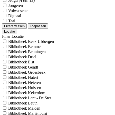
Jeugd (4 t/m 12)
Jongeren
Volwassenen
Digitaal
Taal
Filters wissen
Toepassen
Locatie
Filter Locatie
Bibliotheek Beek-Ubbergen
Bibliotheek Bemmel
Bibliotheek Beuningen
Bibliotheek Driel
Bibliotheek Elst
Bibliotheek Gendt
Bibliotheek Groesbeek
Bibliotheek Hatert
Bibliotheek Heteren
Bibliotheek Huissen
Bibliotheek Kekerdom
Bibliotheek Lent - De Ster
Bibliotheek Leuth
Bibliotheek Malden
Bibliotheek Mariënburg