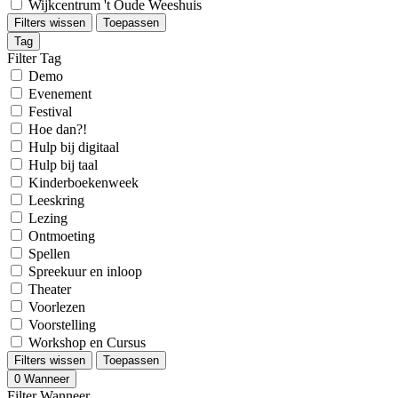
Wijkcentrum 't Oude Weeshuis
Filters wissen
Toepassen
Tag
Filter Tag
Demo
Evenement
Festival
Hoe dan?!
Hulp bij digitaal
Hulp bij taal
Kinderboekenweek
Leeskring
Lezing
Ontmoeting
Spellen
Spreekuur en inloop
Theater
Voorlezen
Voorstelling
Workshop en Cursus
Filters wissen
Toepassen
0
Wanneer
Filter Wanneer