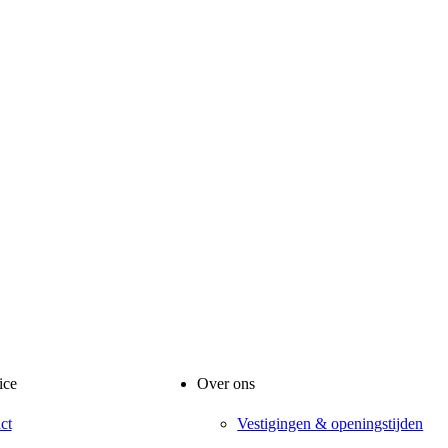
ice
Over ons
ct
Vestigingen & openingstijden