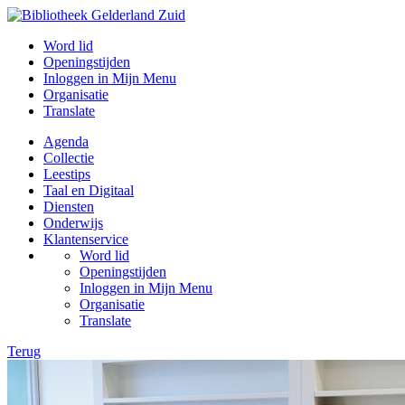
Word lid
Openingstijden
Inloggen in Mijn Menu
Organisatie
Translate
Agenda
Collectie
Leestips
Taal en Digitaal
Diensten
Onderwijs
Klantenservice
Word lid
Openingstijden
Inloggen in Mijn Menu
Organisatie
Translate
Terug