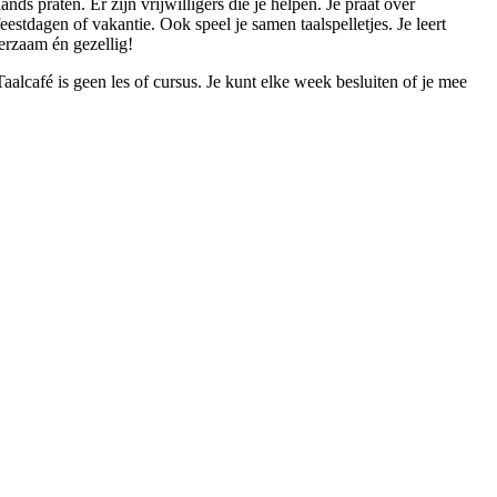
nds praten. Er zijn vrijwilligers die je helpen. Je praat over
estdagen of vakantie. Ook speel je samen taalspelletjes. Je leert
erzaam én gezellig!
Taalcafé is geen les of cursus. Je kunt elke week besluiten of je mee