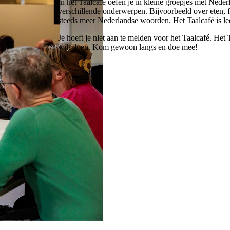
In het Taalcafé oefen je in kleine groepjes met Nederla
verschillende onderwerpen. Bijvoorbeeld over eten, fe
steeds meer Nederlandse woorden. Het Taalcafé is le
Je hoeft je niet aan te melden voor het Taalcafé. Het 
wilt doen. Kom gewoon langs en doe mee!