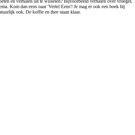
oeten en verhalen uit te wisselen? Bijvoorbeeld verhalen over vroeger,
hema. Kom dan eens naar 'Vertel Eens'! Je mag er ook een boek bij
tuurlijk ook. De koffie en thee staan klaar.