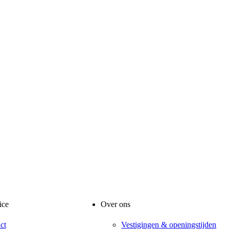
ice
Over ons
ct
Vestigingen & openingstijden