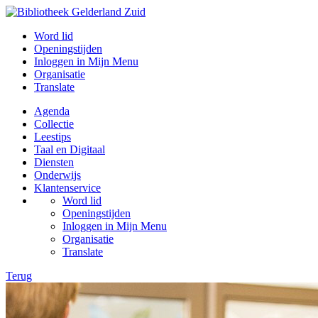
Word lid
Openingstijden
Inloggen in Mijn Menu
Organisatie
Translate
Agenda
Collectie
Leestips
Taal en Digitaal
Diensten
Onderwijs
Klantenservice
Word lid
Openingstijden
Inloggen in Mijn Menu
Organisatie
Translate
Terug