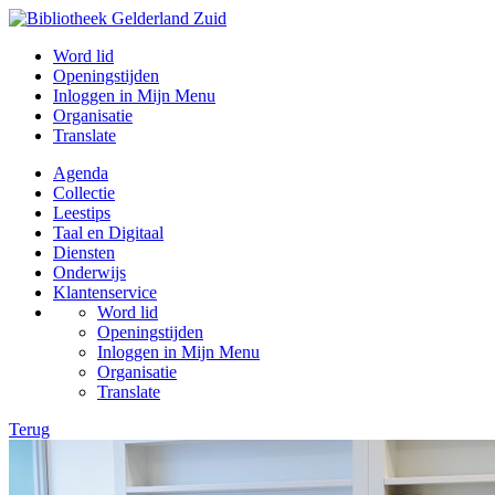
Word lid
Openingstijden
Inloggen in Mijn Menu
Organisatie
Translate
Agenda
Collectie
Leestips
Taal en Digitaal
Diensten
Onderwijs
Klantenservice
Word lid
Openingstijden
Inloggen in Mijn Menu
Organisatie
Translate
Terug