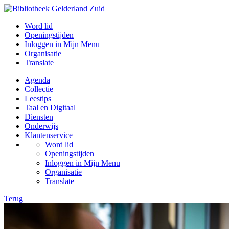
Word lid
Openingstijden
Inloggen in Mijn Menu
Organisatie
Translate
Agenda
Collectie
Leestips
Taal en Digitaal
Diensten
Onderwijs
Klantenservice
Word lid
Openingstijden
Inloggen in Mijn Menu
Organisatie
Translate
Terug