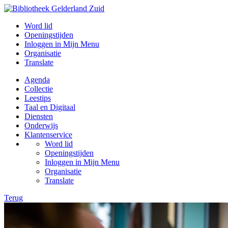
Word lid
Openingstijden
Inloggen in Mijn Menu
Organisatie
Translate
Agenda
Collectie
Leestips
Taal en Digitaal
Diensten
Onderwijs
Klantenservice
Word lid
Openingstijden
Inloggen in Mijn Menu
Organisatie
Translate
Terug