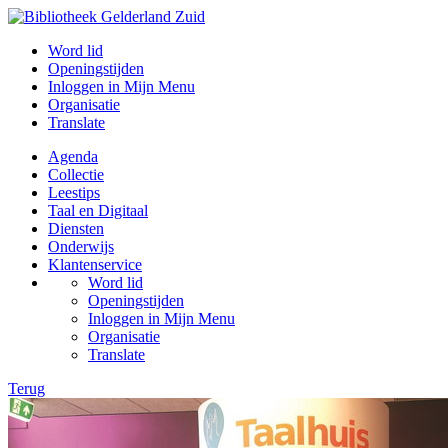
Word lid
Openingstijden
Inloggen in Mijn Menu
Organisatie
Translate
Agenda
Collectie
Leestips
Taal en Digitaal
Diensten
Onderwijs
Klantenservice
Word lid
Openingstijden
Inloggen in Mijn Menu
Organisatie
Translate
Terug