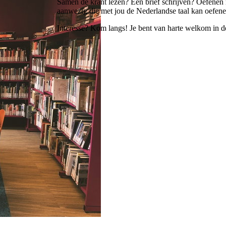
Samen de krant lezen? Een brief schrijven? Oefenen 
aanwezig die met jou de Nederlandse taal kan oefene
Interesse? Kom langs! Je bent van harte welkom in de