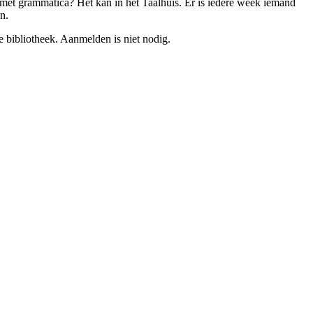
met grammatica? Het kan in het Taalhuis. Er is iedere week iemand
n.
 bibliotheek. Aanmelden is niet nodig.